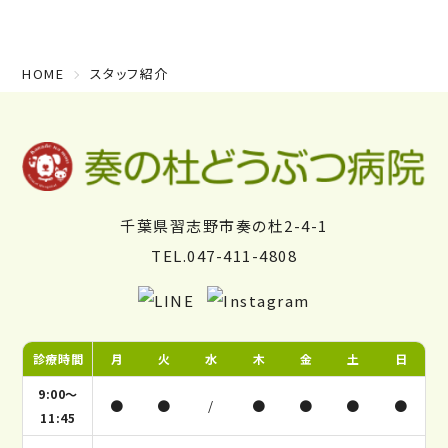
HOME
スタッフ紹介
千葉県習志野市奏の杜2-4-1
TEL.047-411-4808
診療時間
月
火
水
木
金
土
日
9:00～
●
●
/
●
●
●
●
11:45