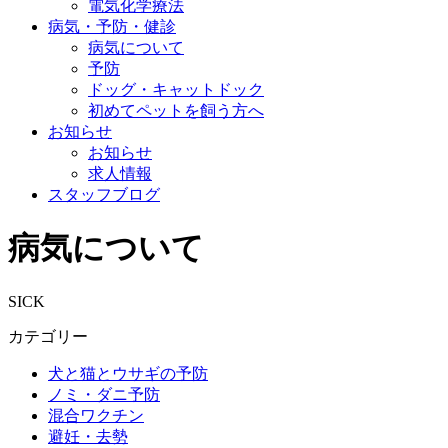
電気化学療法
病気・予防・健診
病気について
予防
ドッグ・キャットドック
初めてペットを飼う方へ
お知らせ
お知らせ
求人情報
スタッフブログ
病気について
SICK
カテゴリー
犬と猫とウサギの予防
ノミ・ダニ予防
混合ワクチン
避妊・去勢