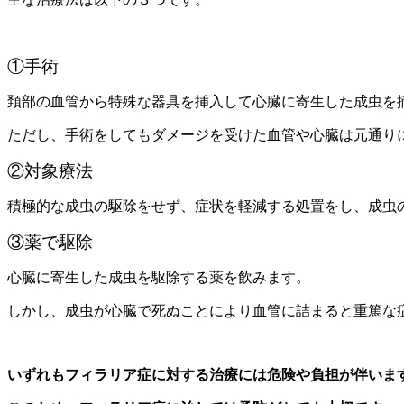
①手術
頚部の血管から特殊な器具を挿入して心臓に寄生した成虫を
ただし、手術をしてもダメージを受けた血管や心臓は元通り
②対象療法
積極的な成虫の駆除をせず、症状を軽減する処置をし、成虫
③薬で駆除
心臓に寄生した成虫を駆除する薬を飲みます。
しかし、成虫が心臓で死ぬことにより血管に詰まると重篤な
いずれもフィラリア症に対する治療には危険や負担が伴いま