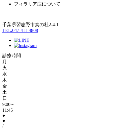
フィラリア症について
千葉県習志野市奏の杜2-4-1
TEL.047-411-4808
診療時間
月
火
水
木
金
土
日
9:00～
11:45
●
●
/