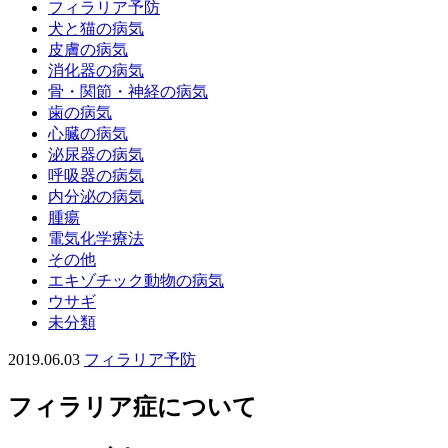
フィラリア予防
犬と猫の病気
皮膚の病気
消化器の病気
骨・関節・神経の病気
歯の病気
心臓の病気
泌尿器の病気
呼吸器の病気
内分泌の病気
腫瘍
電気化学療法
その他
エキゾチック動物の病気
ウサギ
未分類
2019.06.03
フィラリア予防
フィラリア症について