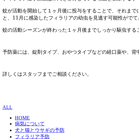
蚊が活動を開始して１ヶ月後に投与をすることで、それまで
11
と、
月に感染したフィラリアの幼虫を見逃す可能性がでて
蚊の活動シーズンが終わった１ヶ月後まで
しっかり駆虫する
予防薬には、錠剤タイプ、おやつタイプなどの経口薬や、背
詳しくはスタッフまでご相談ください。
ALL
HOME
病気について
犬と猫とウサギの予防
フィラリア予防