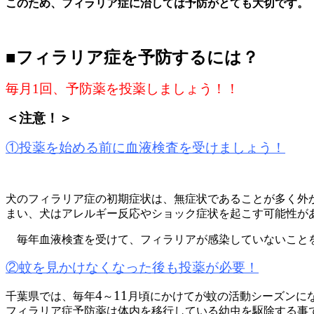
このため、フィラリア症に治しては予防がとても大切です。
■フィラリア症を予防するには？
毎月1回、予防薬を投薬しましょう！！
＜注意！＞
①投薬を始める前に血液検査を受けましょう！
犬のフィラリア症の初期症状は、無症状であることが多く外
まい、犬はアレルギー反応やショック症状を起こす可能性が
毎年血液検査を受けて、フィラリアが感染していないこと
②蚊を見かけなくなった後も投薬が必要！
4
11
千葉県では、毎年
～
月頃にかけてが蚊の活動シーズンに
フィラリア症予防薬は体内を移行している幼虫を駆除する事