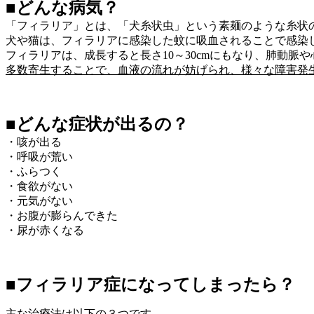
■どんな病気？
「フィラリア」とは、「犬糸状虫」という素麺のような糸状
犬や猫は、フィラリアに感染した蚊に吸血されることで感染
フィラリアは、成長すると長さ10～30cmにもなり、肺動脈
多数寄生することで、血液の流れが妨げられ、様々な障害発
■どんな症状が出るの？
・咳が出る
・呼吸が荒い
・ふらつく
・食欲がない
・元気がない
・お腹が膨らんできた
・尿が赤くなる
■フィラリア症になってしまったら？
主な治療法は以下の３つです。