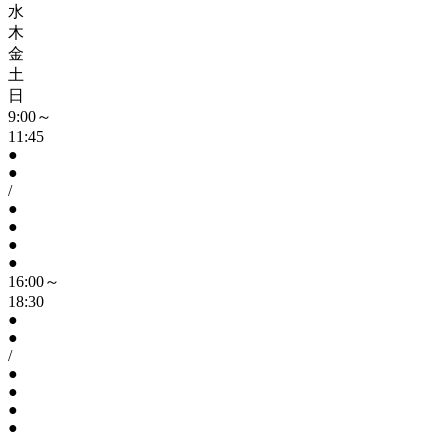
水
木
金
土
日
9:00～
11:45
●
●
/
●
●
●
●
16:00～
18:30
●
●
/
●
●
●
●