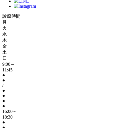
診療時間
月
火
水
木
金
土
日
9:00～
11:45
●
●
/
●
●
●
●
16:00～
18:30
●
●