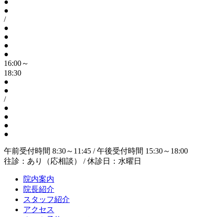
●
●
/
●
●
●
●
16:00～
18:30
●
●
/
●
●
●
●
午前受付時間 8:30～11:45 / 午後受付時間 15:30～18:00
往診：あり（応相談） / 休診日：水曜日
院内案内
院長紹介
スタッフ紹介
アクセス