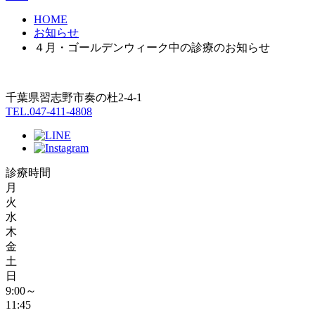
HOME
お知らせ
４月・ゴールデンウィーク中の診療のお知らせ
千葉県習志野市奏の杜2-4-1
TEL.047-411-4808
診療時間
月
火
水
木
金
土
日
9:00～
11:45