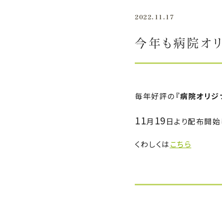
2022.11.17
今年も病院オリ
毎年好評の
『病院
オリジ
11
19
月
日より配布開始
くわしくは
こちら