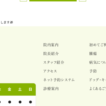
します🎁
院内案内
初めてご
院長紹介
腫瘍
スタッフ紹介
病気につ
アクセス
予防
ネット予約システム
ドッグ・キ
診療案内
よくある
木
金
土
日
●
●
●
●