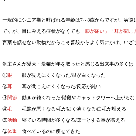
一般的にシニア期と呼ばれる年齢は7～8歳からですが、実
ですが、目にみえる症状がなくても
「膝が痛い」「耳が聞こ
言葉を話せない動物だからこそ普段からよく気にかけ、いざ
飼主さんが愛犬・愛猫が年を取ったと感じる出来事の多くは
①
眼
眼が見えにくくなった/眼が白くなった
②
耳
耳が聞こえにくくなった/反応が鈍い
③
関節
動きが鈍くなった/階段やキャットタワーへ上がらな
④
毛
毛艶が悪くなる/毛が細く薄くなる/白毛が増える
⑤
活動
寝ている時間が多くなる/ぼーとする事が増える
⑥
体重
食べているのに痩せてきた