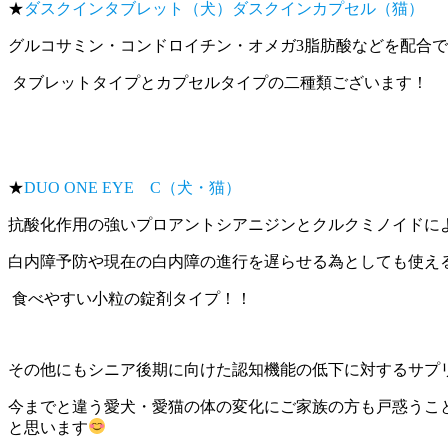
★
ダスクインタブレット（犬）ダスクインカプセル（猫）
グルコサミン・コンドロイチン・オメガ3脂肪酸などを配合
タブレットタイプとカプセルタイプの二種類ございます！
★
DUO ONE EYE C（犬・猫）
抗酸化作用の強いプロアントシアニジンとクルクミノイドに
白内障予防や現在の白内障の進行を遅らせる為としても使え
食べやすい小粒の錠剤タイプ！！
その他にもシニア後期に向けた認知機能の低下に対するサプ
今までと違う愛犬・愛猫の体の変化にご家族の方も戸惑うこ
と思います