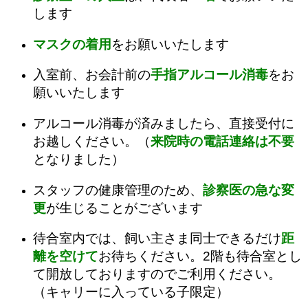
します
マスクの着用
をお願いいたします
入室前、お会計前の
手指アルコール消毒
をお
願いいたします
アルコール消毒が済みましたら、直接受付に
お越しください。（
来院時の電話連絡は不要
となりました）
スタッフの健康管理のため、
診察医の急な変
更
が生じることがございます
待合室内では、飼い主さま同士できるだけ
距
離を空けて
お待ちください。2階も待合室とし
て開放しておりますのでご利用ください。
（キャリーに入っている子限定）